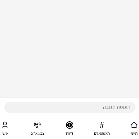
ראשי
האשטאגים
דיווח
צבע אדום
אישי