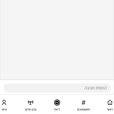
ראשי
האשטאגים
דיווח
צבע אדום
אישי