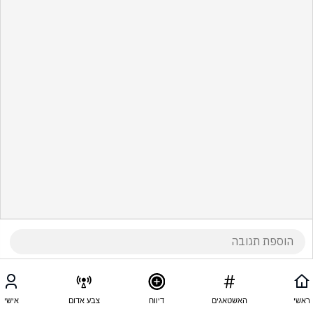
ראשי
האשטאגים
דיווח
צבע אדום
אישי