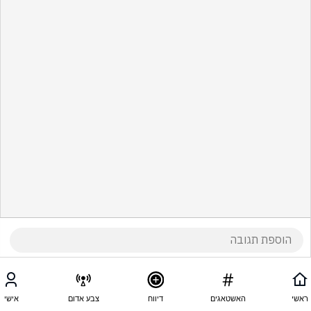
ראשי
האשטאגים
דיווח
צבע אדום
אישי