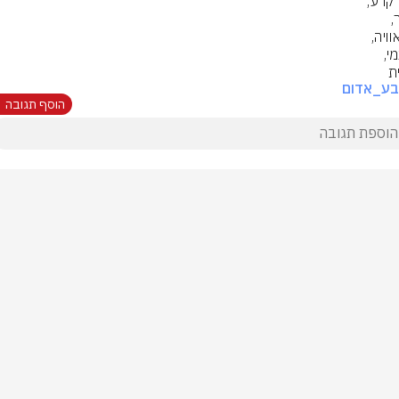
ת
בע_אדום
הוסף תגובה