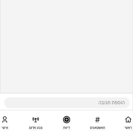
ראשי
האשטאגים
דיווח
צבע אדום
אישי