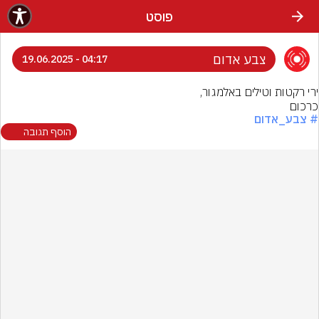
פוסט
צבע אדום
04:17 - 19.06.2025
כרכום
# צבע_אדום
הוסף תגובה