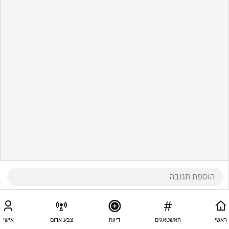
ראשי
האשטאגים
דיווח
צבע אדום
אישי