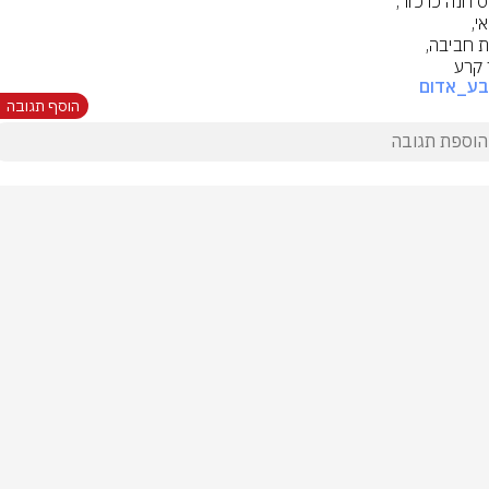
קרע
בע_אדום
הוסף תגובה