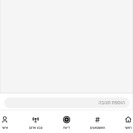
ראשי
האשטאגים
דיווח
צבע אדום
אישי