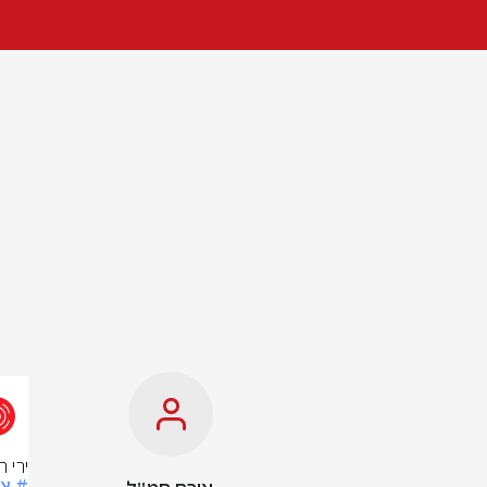
ירי ר
# צ