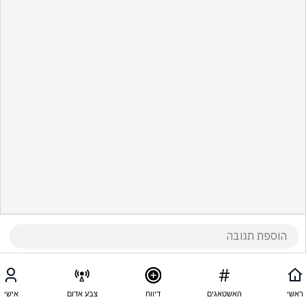
ראשי
האשטאגים
דיווח
צבע אדום
אישי