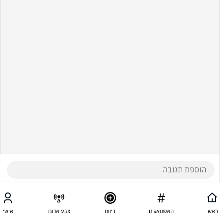
ראשי
האשטאגים
דיווח
צבע אדום
אישי