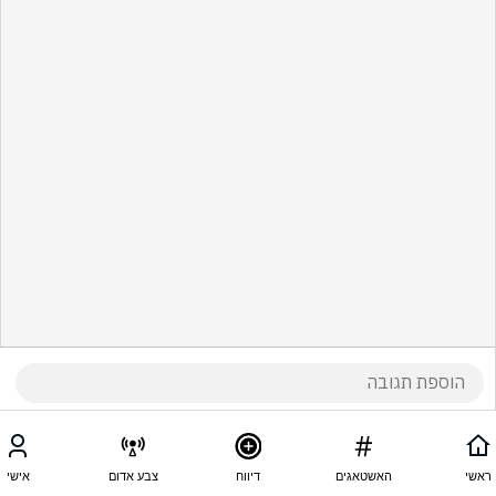
ראשי
האשטאגים
דיווח
צבע אדום
אישי