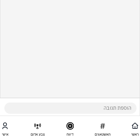
ראשי
האשטאגים
דיווח
צבע אדום
אישי