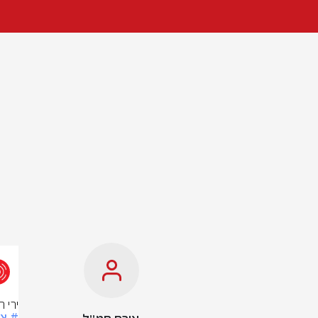
ירי 
# צ