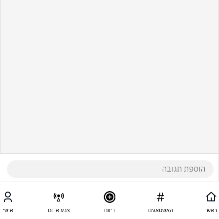
ראשי
האשטאגים
דיווח
צבע אדום
אישי