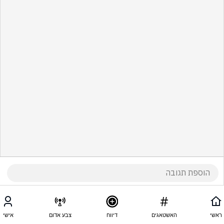
ראשי
האשטאגים
דיווח
צבע אדום
אישי