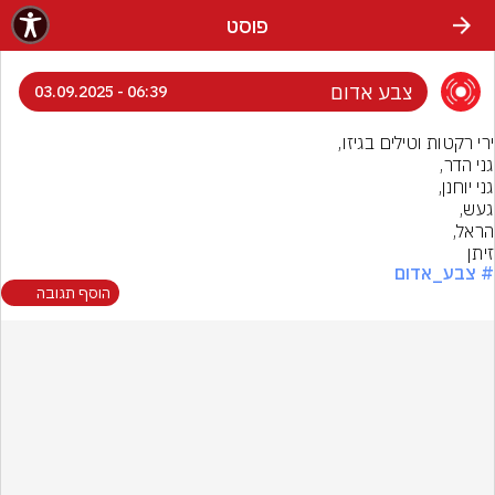
פוסט
צבע אדום
06:39 - 03.09.2025
זיתן
# צבע_אדום
הוסף תגובה