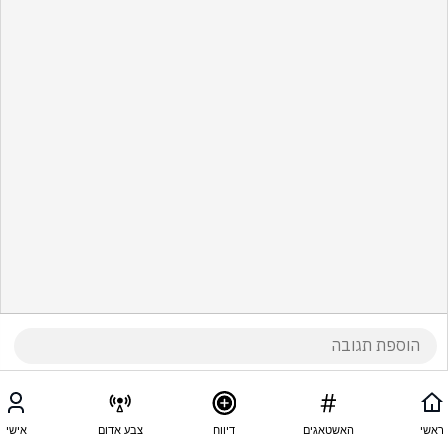
ראשי
האשטאגים
דיווח
צבע אדום
אישי