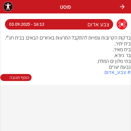
פוסט
צבע אדום
16:13 - 03.09.2025
גבעת יערים
# צבע_אדום
הוסף תגובה