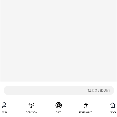
ראשי
האשטאגים
דיווח
צבע אדום
אישי