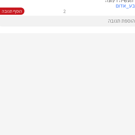
 תעשייה דימונה
בע_אדום
2
הוסף תגובה