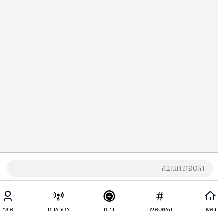
ראשי
האשטאגים
דיווח
צבע אדום
אישי