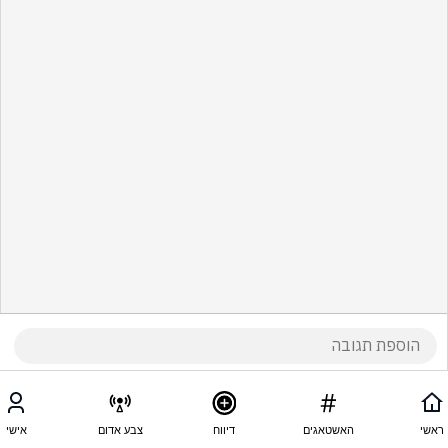
ראשי
האשטאגים
דיווח
צבע אדום
אישי