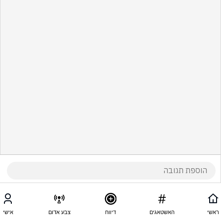
ראשי
האשטאגים
דיווח
צבע אדום
אישי