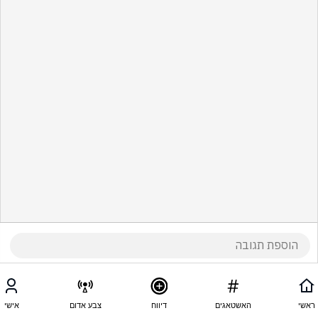
ראשי
האשטאגים
דיווח
צבע אדום
אישי