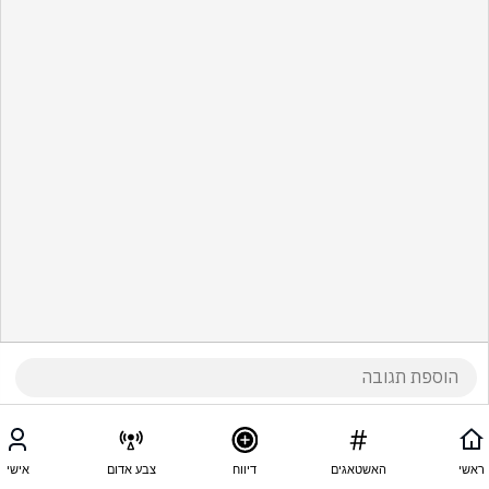
ראשי
האשטאגים
דיווח
צבע אדום
אישי