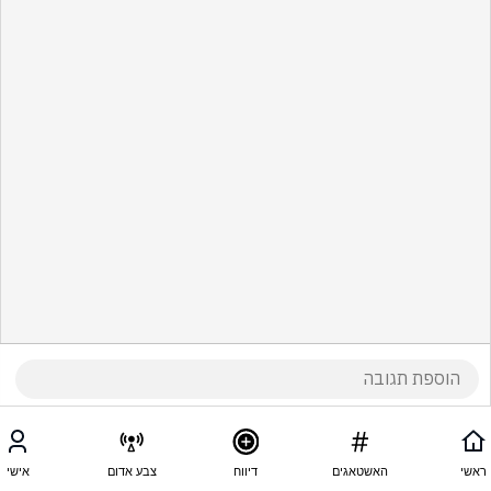
ראשי
האשטאגים
דיווח
צבע אדום
אישי