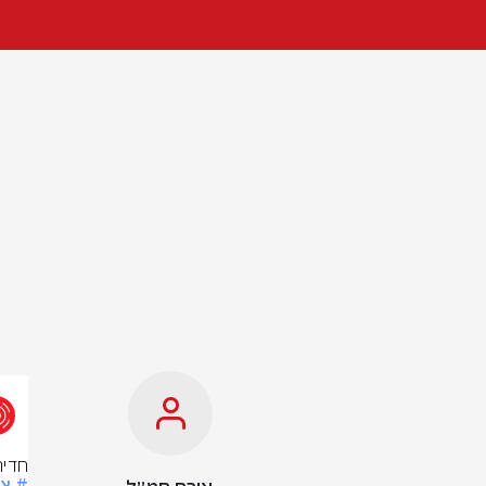
חדיר
# צ