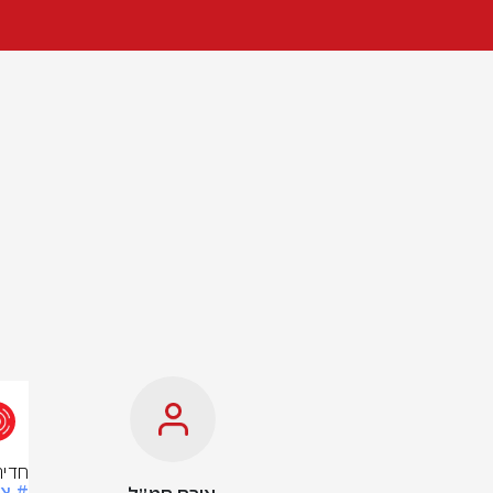
חדיר
# צ