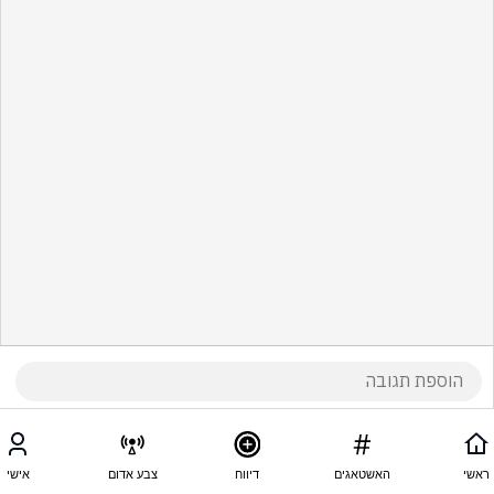
ראשי
האשטאגים
דיווח
צבע אדום
אישי