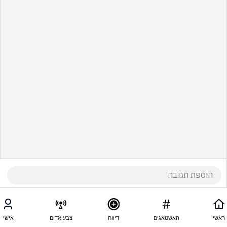
ראשי
האשטאגים
דיווח
צבע אדום
אישי