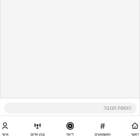
ראשי
האשטאגים
דיווח
צבע אדום
אישי