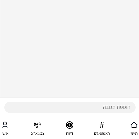
ראשי
האשטאגים
דיווח
צבע אדום
אישי