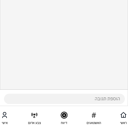
ראשי
האשטאגים
דיווח
צבע אדום
אישי