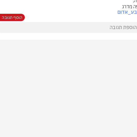
 מדרג
בע_אדום
הוסף תגובה