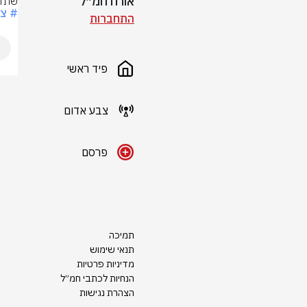
אורח חמ״ל
שתול
# צ
התחברות
פיד ראשי
צבע אדום
פרסם
תמיכה
תנאי שימוש
מדיניות פרטיות
הנחיות לכתבי חמ״ל
הצהרת נגישות