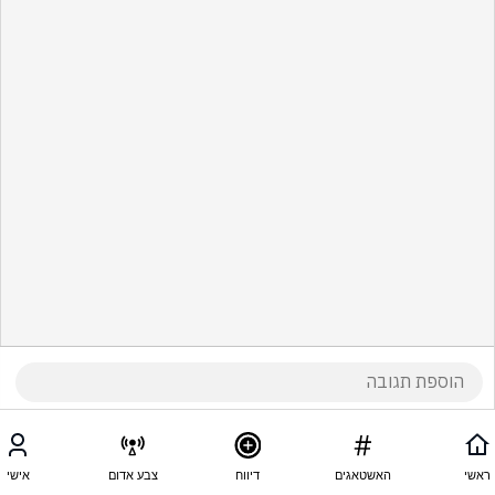
ראשי
האשטאגים
דיווח
צבע אדום
אישי