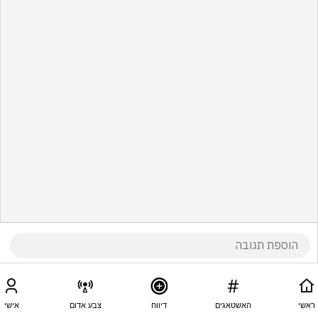
ראשי
האשטאגים
דיווח
צבע אדום
אישי