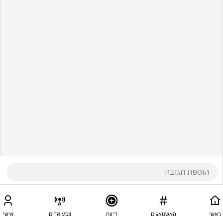
ראשי
האשטאגים
דיווח
צבע אדום
אישי