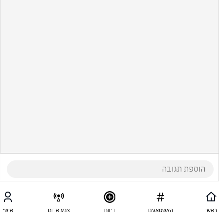
ראשי
האשטאגים
דיווח
צבע אדום
אישי