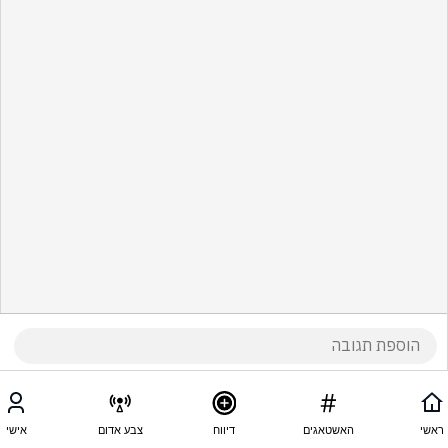
ראשי
האשטאגים
דיווח
צבע אדום
אישי