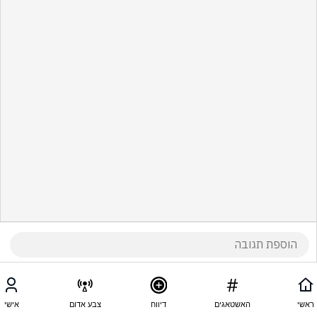
ראשי
האשטאגים
דיווח
צבע אדום
אישי