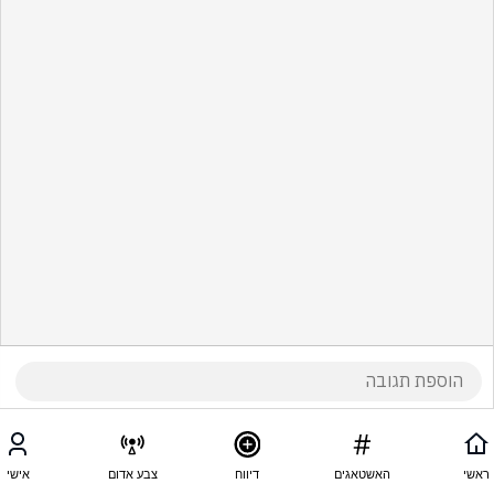
ראשי
האשטאגים
דיווח
צבע אדום
אישי