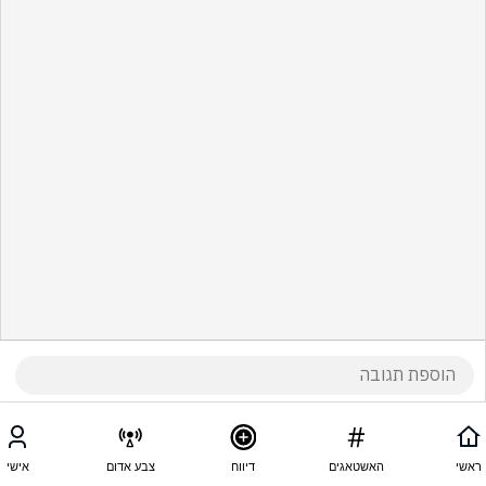
ראשי
האשטאגים
דיווח
צבע אדום
אישי