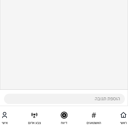
ראשי
האשטאגים
דיווח
צבע אדום
אישי