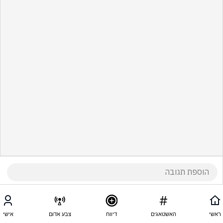
ראשי
האשטאגים
דיווח
צבע אדום
אישי