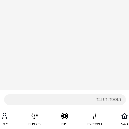
ראשי
האשטאגים
דיווח
צבע אדום
אישי