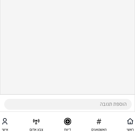
ראשי
האשטאגים
דיווח
צבע אדום
אישי