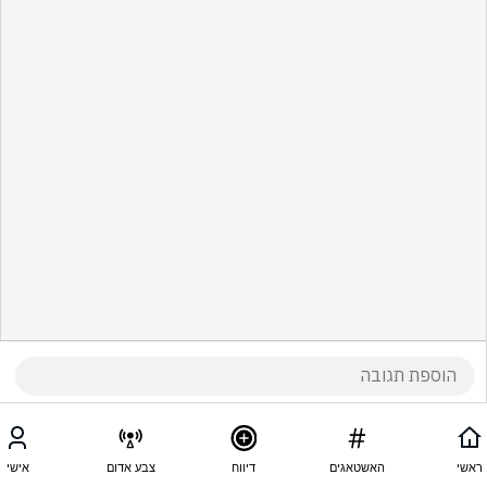
ראשי
האשטאגים
דיווח
צבע אדום
אישי