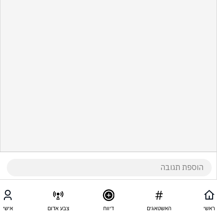
ראשי
האשטאגים
דיווח
צבע אדום
אישי