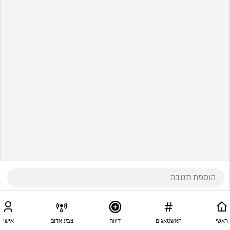
ראשי
האשטאגים
דיווח
צבע אדום
אישי